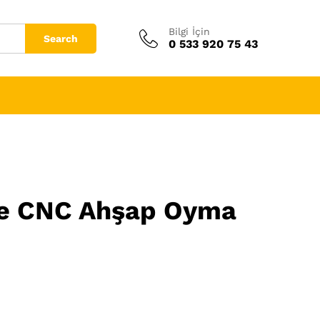
Bilgi İçin
Search
0 533 920 75 43
ve CNC Ahşap Oyma