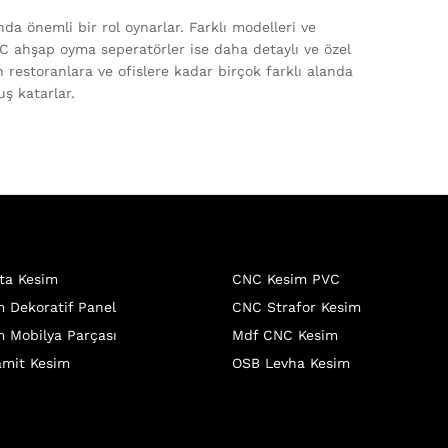
a önemli bir rol oynarlar. Farklı modelleri ve
NC ahşap oyma seperatörler ise daha detaylı ve özel
n restoranlara ve ofislere kadar birçok farklı alanda
uş katarlar.
ta Kesim
CNC Kesim PVC
 Dekoratif Panel
CNC Strafor Kesim
 Mobilya Parçası
Mdf CNC Kesim
mit Kesim
OSB Levha Kesim