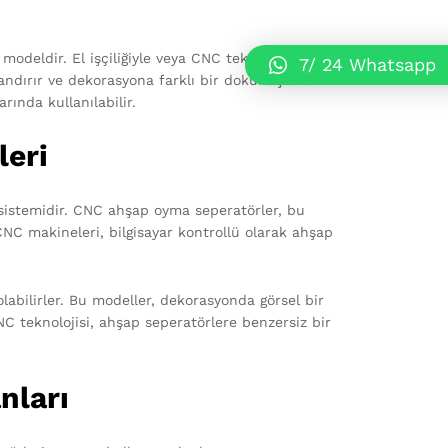
odeldir. El işçiliğiyle veya CNC teknolojisiyle
7/ 24 Whatsapp
andırır ve dekorasyona farklı bir dokunuş ekler.
rında kullanılabilir.
eri
 sistemidir. CNC ahşap oyma seperatörler, bu
CNC makineleri, bilgisayar kontrollü olarak ahşap
abilirler. Bu modeller, dekorasyonda görsel bir
NC teknolojisi, ahşap seperatörlere benzersiz bir
nları