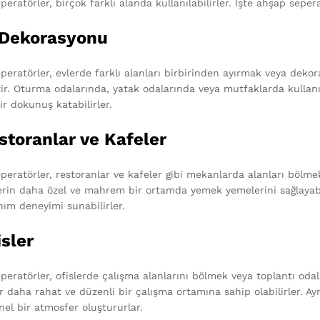
eratörler, birçok farklı alanda kullanılabilirler. İşte ahşap seper
v Dekorasyonu
peratörler, evlerde farklı alanları birbirinden ayırmak veya dekor
ir. Oturma odalarında, yatak odalarında veya mutfaklarda kullanıl
ir dokunuş katabilirler.
storanlar ve Kafeler
eratörler, restoranlar ve kafeler gibi mekanlarda alanları bölmek 
erin daha özel ve mahrem bir ortamda yemek yemelerini sağlayabili
nım deneyimi sunabilirler.
isler
eratörler, ofislerde çalışma alanlarını bölmek veya toplantı odala
ar daha rahat ve düzenli bir çalışma ortamına sahip olabilirler. 
nel bir atmosfer oluştururlar.