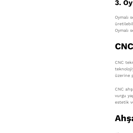
3. Oy
Oymalı se
üretileb
Oymalı s
CNC
CNC tekn
teknoloj
üzerine 
CNC ahşa
vurgu ya
estetik v
Ahşa