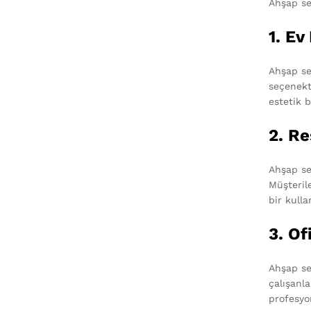
Ahşap sep
1. E
Ahşap se
seçenekt
estetik b
2. Re
Ahşap sep
Müşteril
bir kulla
3. Of
Ahşap sep
çalışanl
profesyo