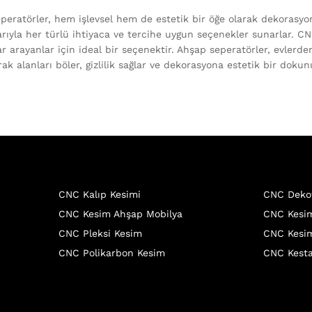
peratörler, hem işlevsel hem de estetik bir öğe olarak dekorasyond
arıyla her türlü ihtiyaca ve tercihe uygun seçenekler sunarlar. C
r arayanlar için ideal bir seçenektir. Ahşap seperatörler, evlerde
rak alanları böler, gizlilik sağlar ve dekorasyona estetik bir dokun
CNC Kalıp Kesimi
CNC Deko
CNC Kesim Ahşap Mobilya
CNC Kesim
CNC Pleksi Kesim
CNC Kesim
CNC Polikarbon Kesim
CNC Kesta