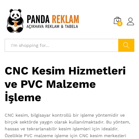
0
Search
CNC Kesim Hizmetleri
ve PVC Malzeme
İşleme
CNC kesim, bilgisayar kontrollü bir işleme yöntemidir ve
birçok sektörde yaygın olarak kullanılmaktadır. Bu yöntem,
hassas ve tekrarlanabilir kesim işlemleri için idealdir.
Özellikle PVC malzeme işleme için CNC kesim merkezleri