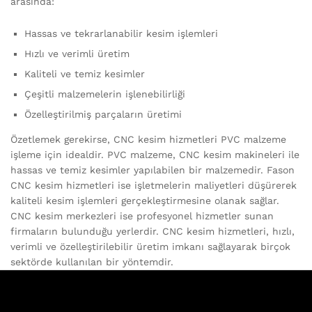
arasında:
Hassas ve tekrarlanabilir kesim işlemleri
Hızlı ve verimli üretim
Kaliteli ve temiz kesimler
Çeşitli malzemelerin işlenebilirliği
Özelleştirilmiş parçaların üretimi
Özetlemek gerekirse, CNC kesim hizmetleri PVC malzeme
işleme için idealdir. PVC malzeme, CNC kesim makineleri ile
hassas ve temiz kesimler yapılabilen bir malzemedir. Fason
CNC kesim hizmetleri ise işletmelerin maliyetleri düşürerek
kaliteli kesim işlemleri gerçekleştirmesine olanak sağlar.
CNC kesim merkezleri ise profesyonel hizmetler sunan
firmaların bulunduğu yerlerdir. CNC kesim hizmetleri, hızlı,
verimli ve özelleştirilebilir üretim imkanı sağlayarak birçok
sektörde kullanılan bir yöntemdir.