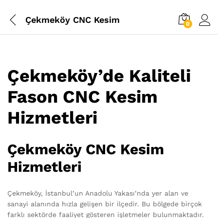
Çekmeköy CNC Kesim
0
Çekmeköy’de Kaliteli
Fason CNC Kesim
Hizmetleri
Çekmeköy CNC Kesim
Hizmetleri
Çekmeköy, İstanbul’un Anadolu Yakası’nda yer alan ve
sanayi alanında hızla gelişen bir ilçedir. Bu bölgede birçok
farklı sektörde faaliyet gösteren işletmeler bulunmaktadır.