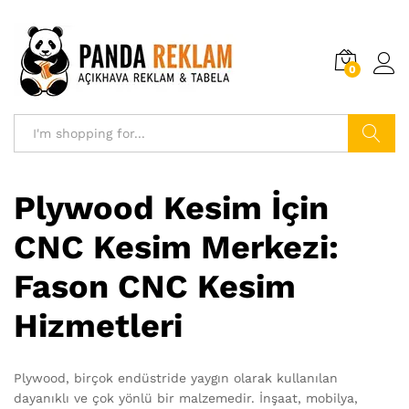
0
Search
Plywood Kesim İçin
CNC Kesim Merkezi:
Fason CNC Kesim
Hizmetleri
Plywood, birçok endüstride yaygın olarak kullanılan
dayanıklı ve çok yönlü bir malzemedir. İnşaat, mobilya,