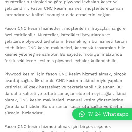
müşterilerin taleplerine göre plywood levhaları keser ve
şekillendirir. Fason CNC kesim hizmeti, müşterilere zaman
kazandırır ve kaliteli sonuçlar elde etmelerini sağlar.
Fason CNC kesim hizmetleri, müşterilerin ihtiyaçlarına göre
özelleştirilebilir. Müşteriler, istedikleri boyutlarda ve
şekillerde plywood levhalarını kesmek için bu hizmeti tercih
edebilirler. CNC kesim makineleri, karmaşık tasarımları bile
kesme yeteneğine sahiptir. Bu sayede, mobilya imalatında
farklı şekillerde kesilmiş plywood levhalar kullanılabilir.
Plywood kesimi için fason CNC kesim hizmeti almak, birçok
avantaj sağlar. İlk olarak, CNC kesim makineleriyle yapılan
kesimler, yüksek hassasiyet ve tekrarlanabilirlik sunar. Bu
da daha kaliteli ve tutarlı sonuçlar elde etmeyi sağlar. İkinci
olarak, CNC kesim makineleri, manuel kesim yöntemlerine
göre daha hızlıdır. Bu da zaman tasarrufu sağlar ve üretim
sürecini hızlandırır.
7/ 24 Whatsapp
Fason CNC kesim hizmeti almak için birçok seçenek