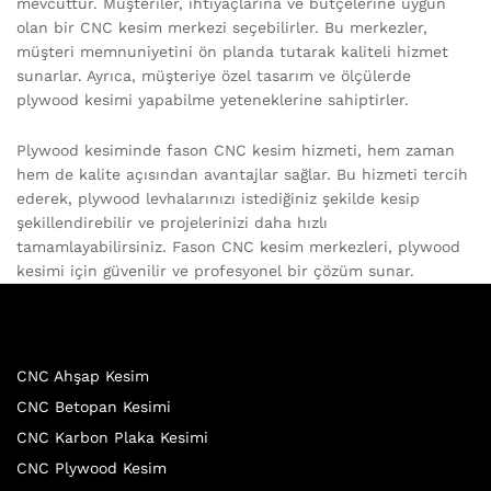
mevcuttur. Müşteriler, ihtiyaçlarına ve bütçelerine uygun
olan bir CNC kesim merkezi seçebilirler. Bu merkezler,
müşteri memnuniyetini ön planda tutarak kaliteli hizmet
sunarlar. Ayrıca, müşteriye özel tasarım ve ölçülerde
plywood kesimi yapabilme yeteneklerine sahiptirler.
Plywood kesiminde fason CNC kesim hizmeti, hem zaman
hem de kalite açısından avantajlar sağlar. Bu hizmeti tercih
ederek, plywood levhalarınızı istediğiniz şekilde kesip
şekillendirebilir ve projelerinizi daha hızlı
tamamlayabilirsiniz. Fason CNC kesim merkezleri, plywood
kesimi için güvenilir ve profesyonel bir çözüm sunar.
CNC Ahşap Kesim
CNC Betopan Kesimi
CNC Karbon Plaka Kesimi
CNC Plywood Kesim