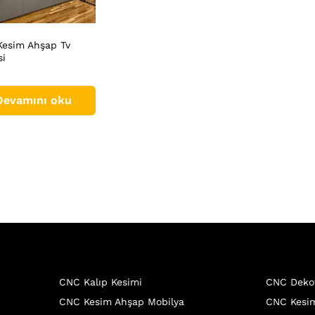
esim Ahşap Tv
si
Devamını oku
CNC Kalıp Kesimi
CNC Deko
CNC Kesim Ahşap Mobilya
CNC Kesim