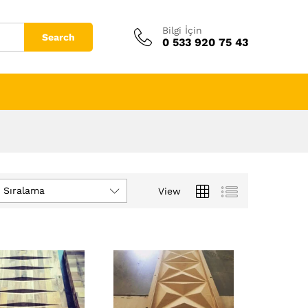
Bilgi İçin
Search
0 533 920 75 43
n Sıralama
View