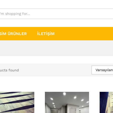
SIM ÜRÜNLER
İLETIŞIM
Varsayıla
ucts found